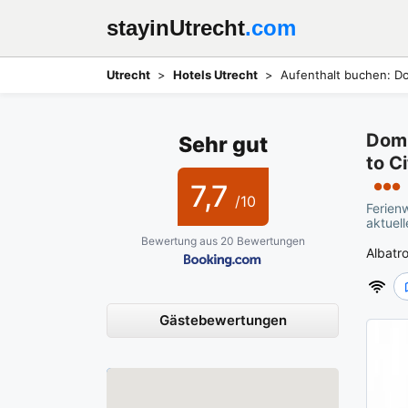
stayinUtrecht
.com
Utrecht
Hotels Utrecht
Aufenthalt buchen: Do
DomC
Sehr gut
to C
7,7
●●●
/10
Ferien
aktuel
Bewertung aus 20 Bewertungen
Albatr
Gästebewertungen
Karte