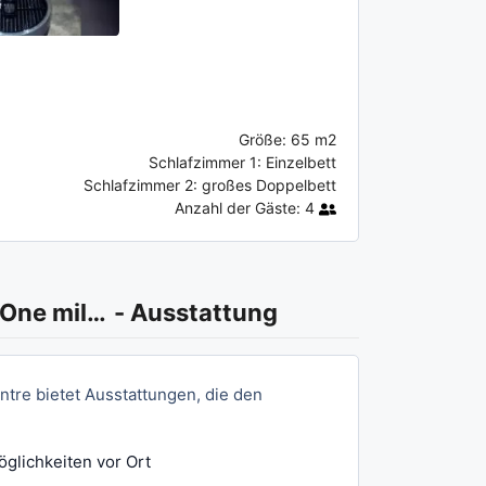
Größe:
65 m2
Schlafzimmer 1:
Einzelbett
Schlafzimmer 2:
großes Doppelbett
Anzahl der Gäste:
4
DomCity Apt Near Amsterdam Bikes Included One mile to City Centre
-
Ausstattung
tre bietet Ausstattungen, die den
glichkeiten vor Ort