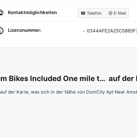
Kontaktmöglichkeiten
☎ Telefon
@ E-Mail
Lizenznummer:
0344AFE2A25C5865F
DomCity Apt Near Amsterdam Bikes Included One mile to City Centre
auf der 
 auf der Karte, was sich in der Nähe von DomCity Apt Near Ams