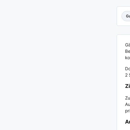
Ga
Gä
Be
ko
Do
2 
Z
Zu
Au
pr
A