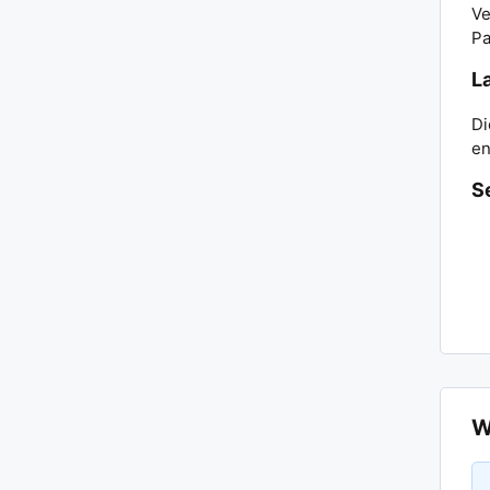
Ve
Pa
L
Di
en
S
W